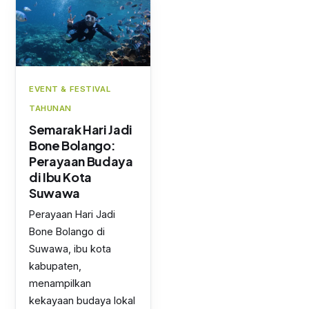
EVENT & FESTIVAL
TAHUNAN
Semarak Hari Jadi
Bone Bolango:
Perayaan Budaya
di Ibu Kota
Suwawa
Perayaan Hari Jadi
Bone Bolango di
Suwawa, ibu kota
kabupaten,
menampilkan
kekayaan budaya lokal